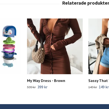
My Way Dress - Brown
Sassy That 
399 kr
149 kr
599 kr
149 kr