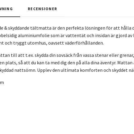
VNING
RECENSIONER
e & skyddande tältmatta är den perfekta lösningen för att hålla di
ubbelsidig aluminiumfolie som är vattentät och insidan är gjord av
mt och tryggt utomhus, oavsett väderförhållanden.
an till att t.ex. skydda din sovsäck från vassa stenar eller grenar,
ten plats, så att du kan ta med dig den på alla dina äventyr. Mattan
kyddad nattsömn. Upplev den ultimata komforten och skyddet nä
cm