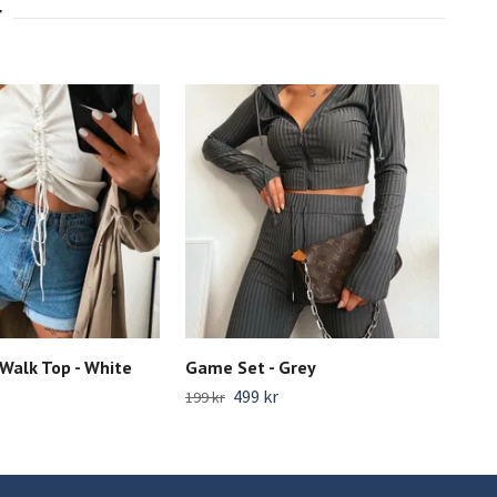
Walk Top - White
Game Set - Grey
Eas
499 kr
299 
199 kr