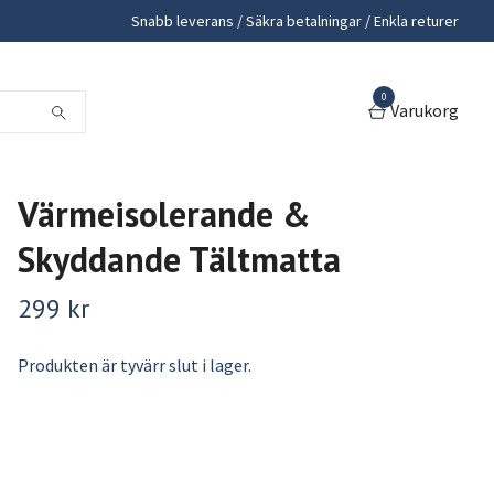
Snabb leverans / Säkra betalningar / Enkla returer
0
Varukorg
Värmeisolerande &
Skyddande Tältmatta
299 kr
Produkten är tyvärr slut i lager.