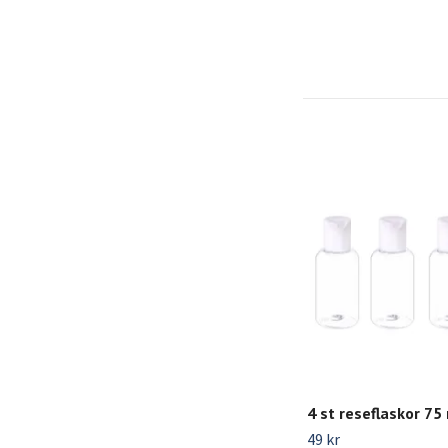
4 st reseflaskor 75
49 kr