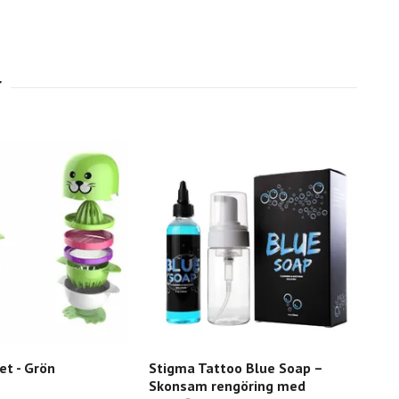
et - Grön
Stigma Tattoo Blue Soap –
Hea
Skonsam rengöring med
199 