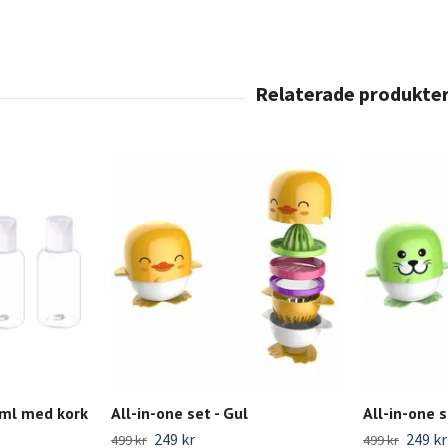
 ml med kork
All-in-one set - Gul
All-in-one s
249 kr
249 kr
499 kr
499 kr