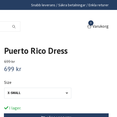
Snabb leverans / Säkra betalningar / Enkla returer
0
Varukorg
Puerto Rico Dress
699 kr
699 kr
Size
X-SMALL
I lager.