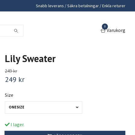
Snabb leverans / Säkra betalningar / Enkla returer
0
Varukorg
Lily Sweater
249 kr
249 kr
Size
ONESIZE
I lager.