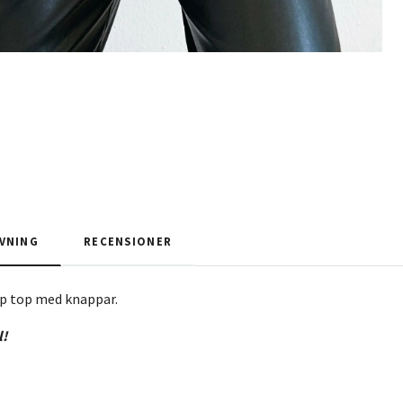
VNING
RECENSIONER
op top med knappar.
l!