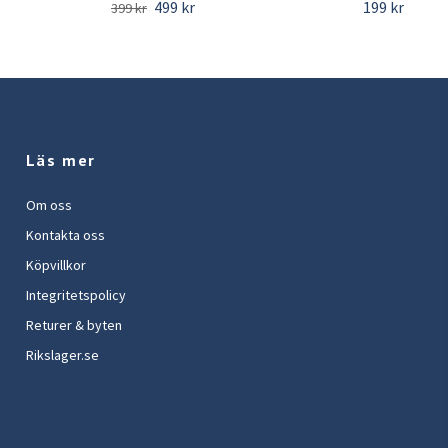
499 kr
199 kr
399 kr
Läs mer
Om oss
Kontakta oss
Köpvillkor
Integritetspolicy
Returer & byten
Rikslager.se