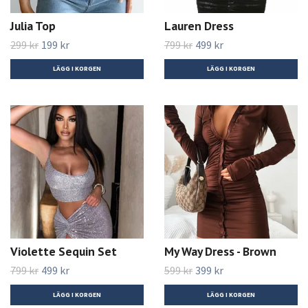
Julia Top
Lauren Dress
299 kr
199 kr
799 kr
499 kr
LÄGG I KORGEN
LÄGG I KORGEN
Violette Sequin Set
My Way Dress - Brown
799 kr
499 kr
599 kr
399 kr
LÄGG I KORGEN
LÄGG I KORGEN