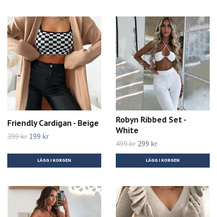
Robyn Ribbed Set -
Friendly Cardigan - Beige
White
399 kr
199 kr
499 kr
299 kr
LÄGG I KORGEN
LÄGG I KORGEN