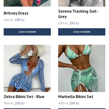
Serena Tracking Suit -
Britney Dress
Grey
449 kr
349 kr
599 kr
399 kr
LÄGG I KORGEN
LÄGG I KORGEN
Zebra Bikini Set - Blue
Marbella Bikini Set
499 kr
299 kr
499 kr
299 kr