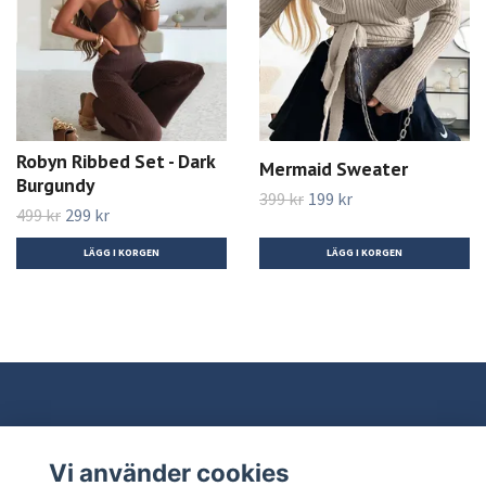
Robyn Ribbed Set - Dark
Mermaid Sweater
Burgundy
399 kr
199 kr
499 kr
299 kr
LÄGG I KORGEN
LÄGG I KORGEN
Vi använder cookies
Behöver du hjälp?