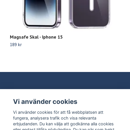
Magsafe Skal - Iphone 15
S
189 kr
9
Vi använder cookies
Behöver du hjälp?
Vi använder cookies för att få webbplatsen att
Läs mer
fungera, analysera trafik och visa relevanta
erbjudanden. Du kan välja att godkänna alla cookies
eller endast tillåta nödvändiga. Du kan när som helst