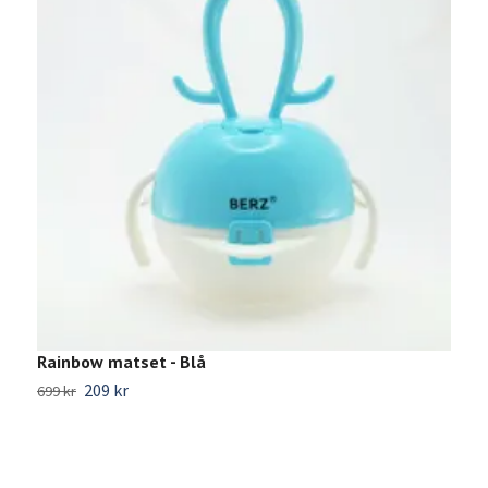
Rainbow matset - Blå
S
209 kr
699 kr
1