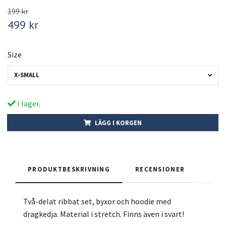
199 kr
499 kr
Size
X-SMALL
I lager.
LÄGG I KORGEN
PRODUKTBESKRIVNING
RECENSIONER
Två-delat ribbat set, byxor och hoodie med
dragkedja. Material i stretch. Finns även i svart!