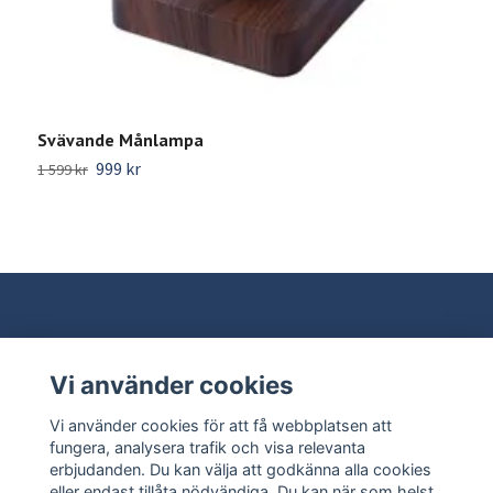
Svävande Månlampa
I
999 kr
1 599 kr
2
Vi använder cookies
Behöver du hjälp?
Vi använder cookies för att få webbplatsen att
Läs mer
fungera, analysera trafik och visa relevanta
erbjudanden. Du kan välja att godkänna alla cookies
eller endast tillåta nödvändiga. Du kan när som helst