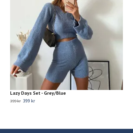
Lazy Days Set - Grey/Blue
L
399 kr
399 kr
3