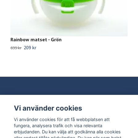
Rainbow matset - Grön
B
209 kr
699 kr
1
Vi använder cookies
Behöver du hjälp?
Vi använder cookies för att få webbplatsen att
Läs mer
fungera, analysera trafik och visa relevanta
erbjudanden. Du kan välja att godkänna alla cookies
eller endast tillåta nödvändiga. Du kan när som helst