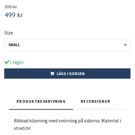
399 kr
499 kr
Size
SMALL
I lager.
LÄGG I KORGEN
PRODUKTBESKRIVNING
RECENSIONER
Ribbad klänning med snörning på sidorna. Material i
stretch!