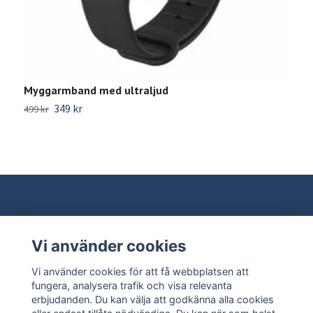
Myggarmband med ultraljud
T
349 kr
499 kr
8
Vi använder cookies
Behöver du hjälp?
Vi använder cookies för att få webbplatsen att
Läs mer
fungera, analysera trafik och visa relevanta
erbjudanden. Du kan välja att godkänna alla cookies