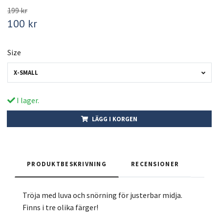
199 kr
100 kr
Size
X-SMALL
I lager.
LÄGG I KORGEN
PRODUKTBESKRIVNING
RECENSIONER
Tröja med luva och snörning för justerbar midja.
Finns i tre olika färger!