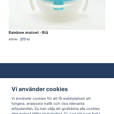
Rainbow matset - Blå
M
209 kr
699 kr
4
Vi använder cookies
Behöver du hjälp?
Vi använder cookies för att få webbplatsen att
Läs mer
fungera, analysera trafik och visa relevanta
erbjudanden. Du kan välja att godkänna alla cookies
eller endast tillåta nödvändiga. Du kan när som helst