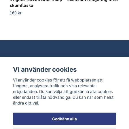
skumflaska
4
169 kr
Vi använder cookies
Behöver du hjälp?
Vi använder cookies för att få webbplatsen att
Läs mer
fungera, analysera trafik och visa relevanta
erbjudanden. Du kan välja att godkänna alla cookies
eller endast tillåta nödvändiga. Du kan när som helst
Sociala medier
ändra ditt val.
Godkänn alla