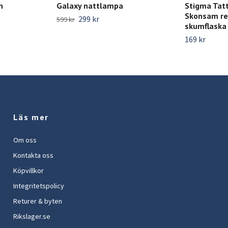
n
Galaxy nattlampa
Stigma Tat
Skonsam re
299 kr
599 kr
skumflaska
169 kr
Läs mer
Om oss
Kontakta oss
Köpvillkor
Integritetspolicy
Returer & byten
Rikslager.se