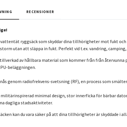
VNING
RECENSIONER
ige!
vattentät ryggsäck som skyddar dina tillhörigheter mot fukt och s
 storm utan att släppa in fukt. Perfekt vid t.ex. vandring, camping, 
tillverkad av hållbara material som kommer från från återvunna p
 TPU-beläggningen.
nås genom radiofrekvens-svetsning (RF), en process som smälter
militärinspirerad minimal design, stor innerficka för bärbar dato
na dagliga stadsaktiviteter.
cken kan du vara säker på att dina tillhörigheter är skyddade i al