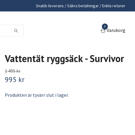
Snabb leverans / Säkra betalningar / Enkla returer
0
Varukorg
Vattentät ryggsäck - Survivor
1 495 kr
995 kr
Produkten är tyvärr slut i lager.