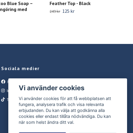
too Blue Soap –
Feather Top - Black
Gam
ngöring med
125 kr
249 kr
499 
Sociala medier
Facebook
Vi använder cookies
Instagram
Vi använder cookies för att få webbplatsen att
Tiktok
fungera, analysera trafik och visa relevanta
erbjudanden. Du kan välja att godkänna alla
cookies eller endast tillåta nödvändiga. Du kan
när som helst ändra ditt val.