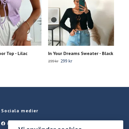
or Top - Lilac
In Your Dreams Sweater - Black
Svar
Tro
299 kr
299 kr
399 
Sociala medier
Facebook