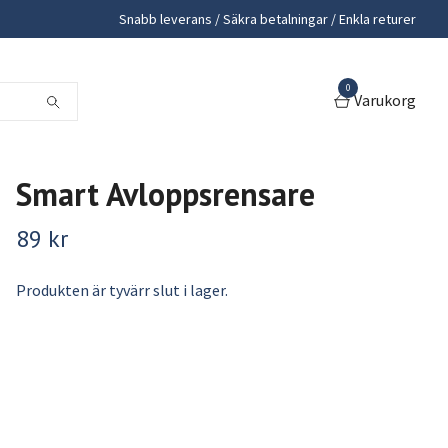
Snabb leverans / Säkra betalningar / Enkla returer
0
Varukorg
Smart Avloppsrensare
89 kr
Produkten är tyvärr slut i lager.