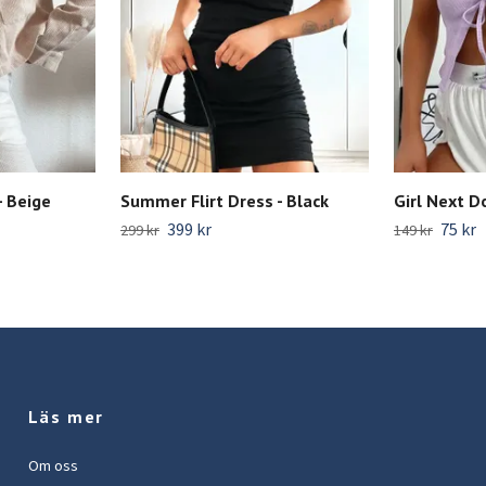
- Beige
Summer Flirt Dress - Black
Girl Next Do
399 kr
75 kr
299 kr
149 kr
Läs mer
Om oss