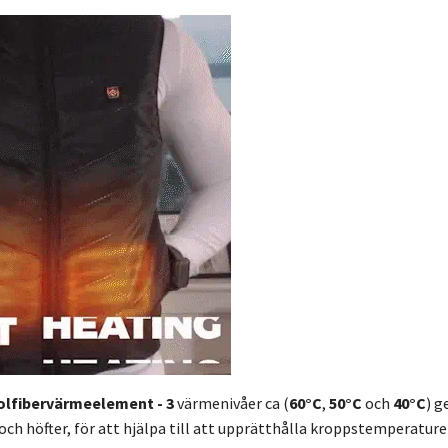
kolfibervärmeelement -
3
värmenivåer ca (
60°C
,
50°C
och
40°C
) g
och höfter, för att hjälpa till att upprätthålla kroppstemperatur