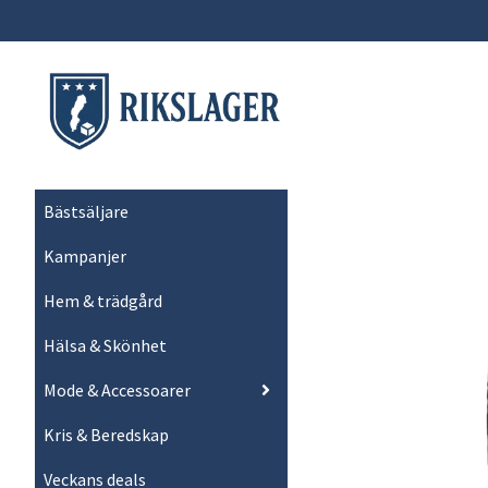
Bästsäljare
Kampanjer
Hem & trädgård
Hälsa & Skönhet
Mode & Accessoarer
Kris & Beredskap
Veckans deals