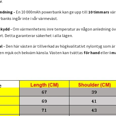
r
.
ndning -
En 10 000mAh powerbank kan ge upp till
10 timmars
vär
anks ingår inte i vår värmeväst.
kydd -
Om värmenhetens inre temperatur av någon anledning öv
. Detta garanterar säkerhet i alla lägen.
l -
Den här västen är tillverkad av högkvalitativt nylontyg som är
en mjuk och bekväm känsla. Västen kan tvättas
för hand
eller
i m