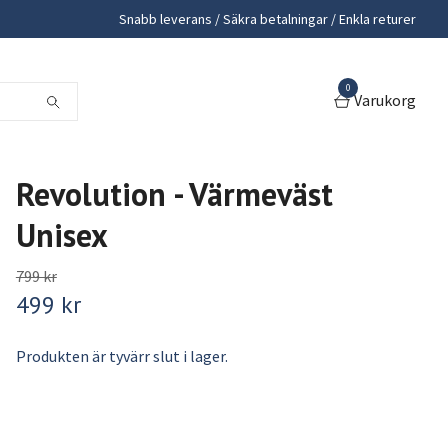
Snabb leverans / Säkra betalningar / Enkla returer
0
Varukorg
Revolution - Värmeväst
Unisex
799 kr
499 kr
Produkten är tyvärr slut i lager.