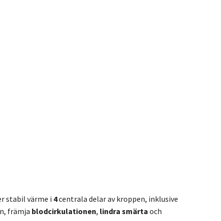
er stabil värme i
4
centrala delar av kroppen, inklusive
en, främja
blodcirkulationen
,
lindra smärta
och