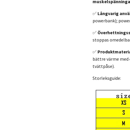
muskelspänninga
✅
Långvarig anvä
powerbank); powerb
✅
Överhettningss
stoppas omedelbart
✅
Produktmateria
bättre värme med 
tvättpåse).
Storleksguide: