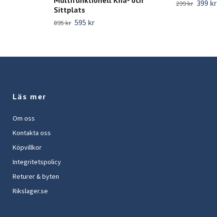
399 kr
299 kr
Sittplats
595 kr
895 kr
Läs mer
Om oss
Kontakta oss
Köpvillkor
Integritetspolicy
Returer & byten
Rikslager.se