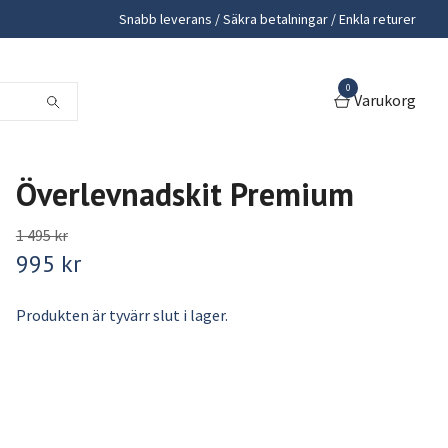
Snabb leverans / Säkra betalningar / Enkla returer
0
Varukorg
Överlevnadskit Premium
1 495 kr
995 kr
Produkten är tyvärr slut i lager.