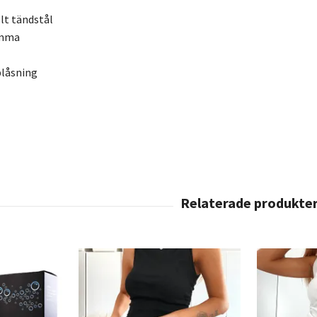
llt tändstål
ämma
blåsning