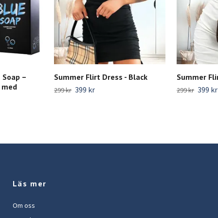
 Soap –
Summer Flirt Dress - Black
Summer Flir
g med
399 kr
399 kr
299 kr
299 kr
Läs mer
Om oss