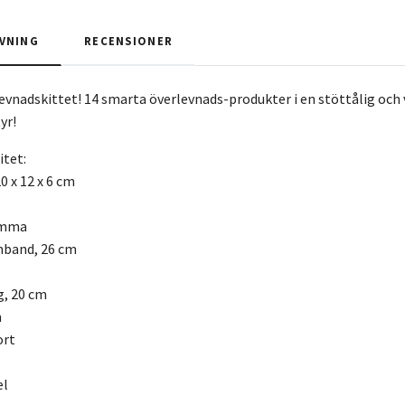
VNING
RECENSIONER
evnadskittet! 14 smarta överlevnads-produkter i en stöttålig och v
yr!
itet:
0 x 12 x 6 cm
ämma
mband, 26 cm
g, 20 cm
m
ort
el