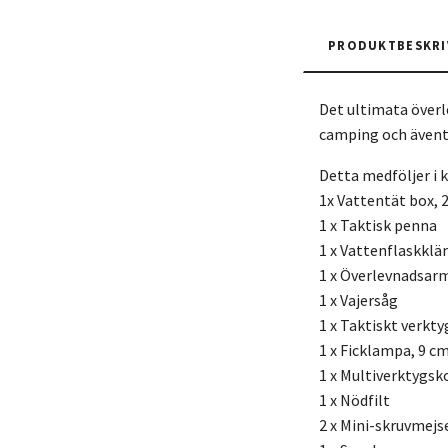
PRODUKTBESKRI
Det ultimata överl
camping och ävent
Detta medföljer i k
1x Vattentät box, 2
1 x Taktisk penna
1 x Vattenflaskkl
1 x Överlevnadsar
1 x Vajersåg
1 x Taktiskt verkty
1 x Ficklampa, 9 c
1 x Multiverktygsk
1 x Nödfilt
2 x Mini-skruvmejs