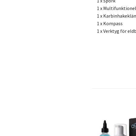
1 x Spork
1 x Multifunktione
1 x Karbinhakekl
1 x Kompass
1 x Verktyg för eld