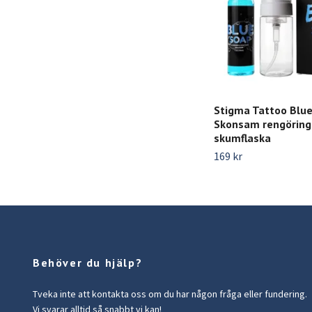
Stigma Tattoo Blue
Skonsam rengörin
skumflaska
169 kr
Behöver du hjälp?
Tveka inte att kontakta oss om du har någon fråga eller fundering.
Vi svarar alltid så snabbt vi kan!