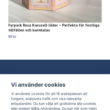
Fyrpack Rosa Karusell-lådor – Perfekta för festliga
S
tillfällen och barnkalas
9
89 kr
Vi använder cookies
Behöver du hjälp?
Vi använder cookies för att få webbplatsen att
Läs mer
fungera, analysera trafik och visa relevanta
erbjudanden. Du kan välja att godkänna alla cookies
eller endast tillåta nödvändiga. Du kan när som helst