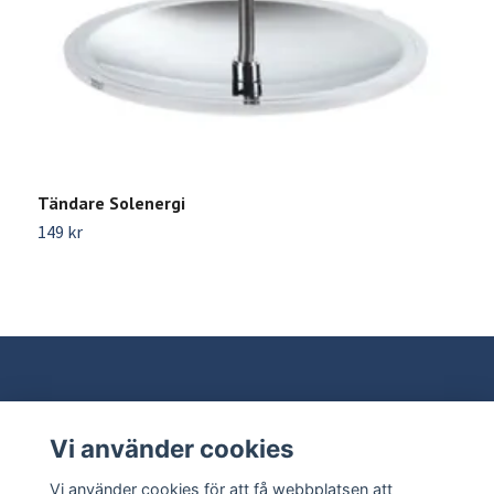
Tändare Solenergi
M
149 kr
4
Vi använder cookies
Behöver du hjälp?
Vi använder cookies för att få webbplatsen att