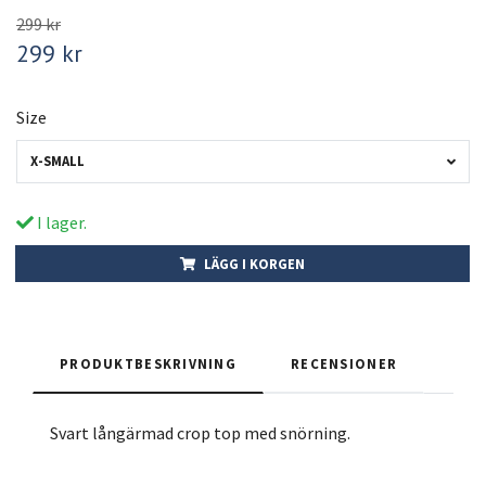
299 kr
299 kr
Size
X-SMALL
I lager.
LÄGG I KORGEN
PRODUKTBESKRIVNING
RECENSIONER
Svart långärmad crop top med snörning.