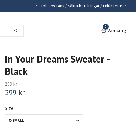
Snabb leverans / Säkra betalningar / Enkla returer
0
Varukorg
In Your Dreams Sweater -
Black
299 kr
299 kr
Size
X-SMALL