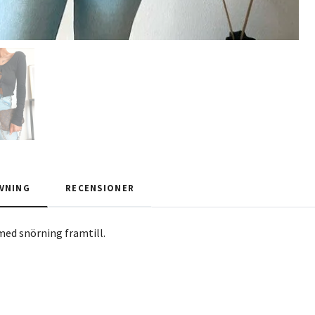
VNING
RECENSIONER
 med snörning framtill.