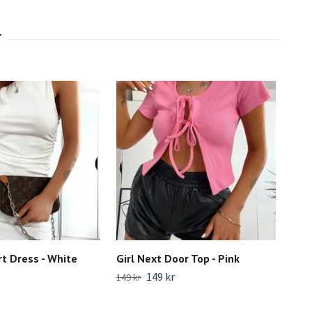
t Dress - White
Girl Next Door Top - Pink
Sva
149 kr
299 
149 kr