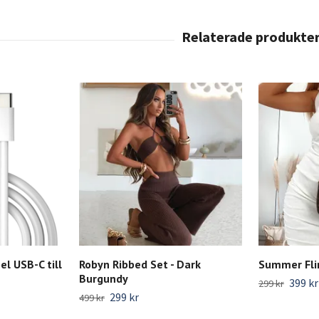
l USB-C till
Robyn Ribbed Set - Dark
Summer Flir
Burgundy
399 kr
299 kr
299 kr
499 kr