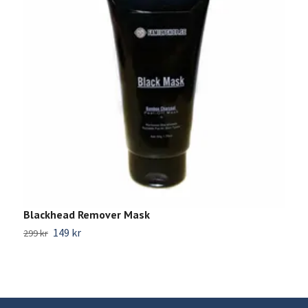
Blackhead Remover Mask
U
149 kr
9
299 kr