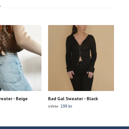
eater - Beige
Bad Gal Sweater - Black
Grå 
199 kr
199 kr
299 