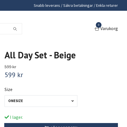
Snabb leverans / Säkra betalningar / Enkla returer
0
Varukorg
All Day Set - Beige
599 kr
599 kr
Size
ONESIZE
I lager.