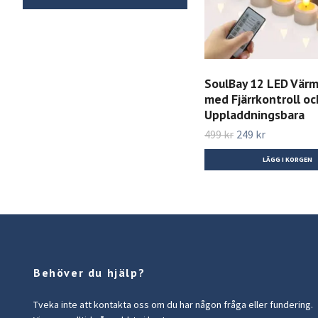
SoulBay 12 LED Värm
med Fjärrkontroll oc
Uppladdningsbara
499 kr
249 kr
Behöver du hjälp?
Tveka inte att kontakta oss om du har någon fråga eller fundering.