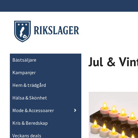
Jul & Vin
Bästsäljare
Kampanjer
Hem & trädgård
Hälsa & Skönhet
Mode & Accessoarer
Kris & Beredskap
Veckans deals