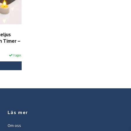
eljus
h Timer –
I lager.
Läs mer
Om oss