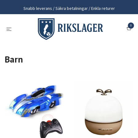
Snabb leverans / Säkra betalningar / Enkla returer
0
Barn