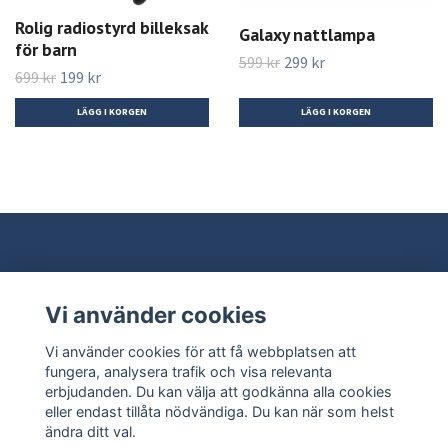
Rolig radiostyrd billeksak
Galaxy nattlampa
för barn
599 kr
299 kr
699 kr
199 kr
Vi använder cookies
Behöver du hjälp?
Vi använder cookies för att få webbplatsen att
Läs mer
fungera, analysera trafik och visa relevanta
erbjudanden. Du kan välja att godkänna alla cookies
eller endast tillåta nödvändiga. Du kan när som helst
Sociala medier
ändra ditt val.