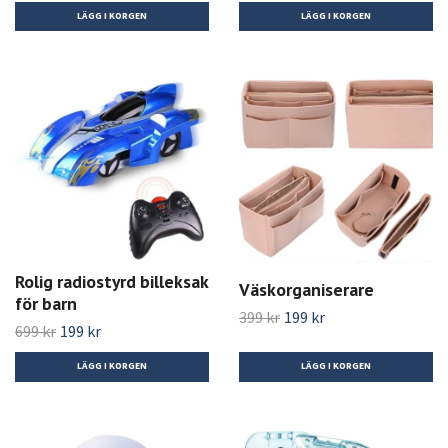
Rolig radiostyrd billeksak
Väskorganiserare
för barn
399 kr
199 kr
699 kr
199 kr