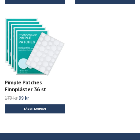
Pimple Patches
Finnplåster 36 st
179 kr
99 kr
LÄGG I KORGEN