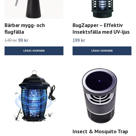
Bärbar mygg- och
BugZapper – Effektiv
flugfälla
Insektsfälla med UV-ljus
149 kr
99 kr
199 kr
Insect & Mosquito Trap