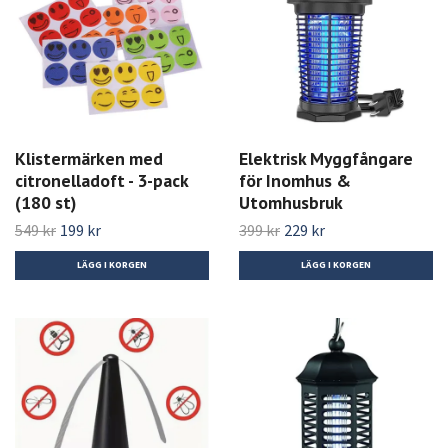
Klistermärken med
Elektrisk Myggfångare
citronelladoft - 3-pack
för Inomhus &
(180 st)
Utomhusbruk
549 kr
199 kr
399 kr
229 kr