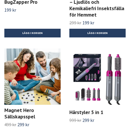
BugZapper Pro
– Ljudlös och
Kemikaliefri Insektsfälla
199 kr
för Hemmet
299 kr
199 kr
Magnet Hero
Hårstyler 5 in 1
Sällskapsspel
999 kr
299 kr
499 kr
299 kr